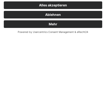
©2026 Zahnarzt Potsdam - Anne Wenzel (MSc)
Hygieneregeln
|
Datenschutz
|
Impressum