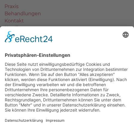
Praxis
Behandlungen
Kontakt
Notdienst
Termin
Behandlung
Implantate
Bleaching
Prophylaxe
Kieferorthopädie
Endodontie
Wissenswert
Zahnarzt Wissen
Stellenangebote
Lachgas
Migränetherapie