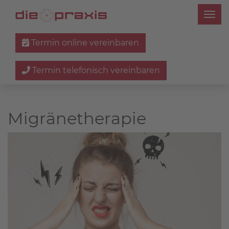
Termin online vereinbaren
Termin telefonisch vereinbaren
Migränetherapie