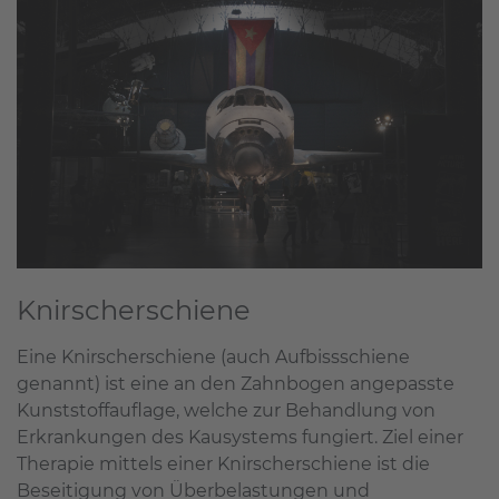
Knirscherschiene
Eine Knirscherschiene (auch Aufbissschiene
genannt) ist eine an den Zahnbogen angepasste
Kunststoffauflage, welche zur Behandlung von
Erkrankungen des Kausystems fungiert. Ziel einer
Therapie mittels einer Knirscherschiene ist die
Beseitigung von Überbelastungen und