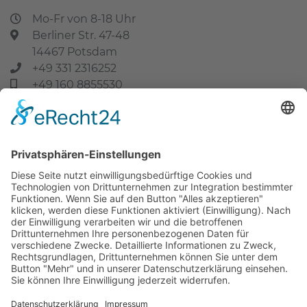
Mo-Fr von 8-18 Uhr
Berliner Str. 47-48
14467 Potsdam
+49 331 2316252
+49 160 8855530
info@zahnarzt-potsdam.de
Praxis
Praxis
Behandlungen
Kontakt
Notdienst
Termin
Behandlung
Implantate
Bleaching