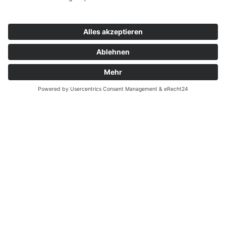
Prophylaxe
Kieferorthopädie
Endodontie
Wissenswert
Zahnarzt Wissen
Stellenangebote
Lachgas
Migränetherapie
©2026 Zahnarzt Potsdam - Anne Wenzel (MSc)
Hygieneregeln
|
Datenschutz
|
Impressum