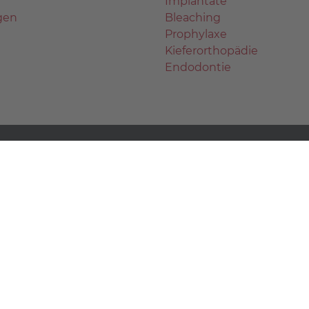
Implantate
gen
Bleaching
Prophylaxe
Kieferorthopädie
Endodontie