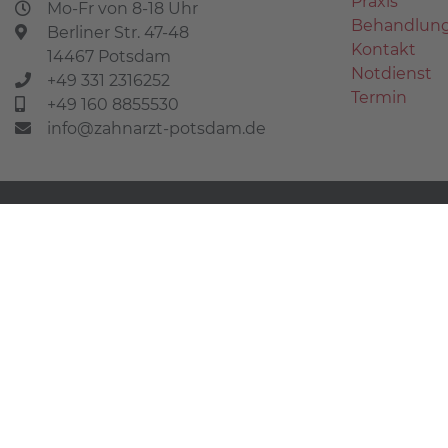
Praxis
Mo-Fr von 8-18 Uhr
Behandlun
Berliner Str. 47-48
Kontakt
14467 Potsdam
Notdienst
+49 331 2316252
Termin
+49 160 8855530
info@zahnarzt-potsdam.de
©2026 Zahnarzt Potsdam - Anne Wenzel (MSc)