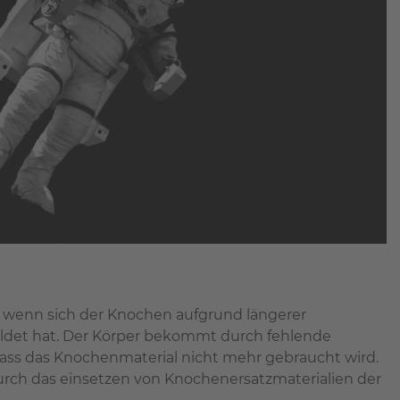
g, wenn sich der Knochen aufgrund längerer
ldet hat. Der Körper bekommt durch fehlende
dass das Knochenmaterial nicht mehr gebraucht wird.
urch das einsetzen von Knochenersatzmaterialien der