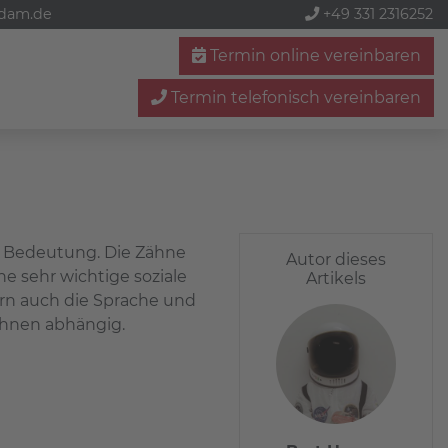
sdam.de
+49 331 2316252
Termin online vereinbaren
Termin telefonisch vereinbaren
er Bedeutung. Die Zähne
Autor dieses
e sehr wichtige soziale
Artikels
ern auch die Sprache und
ähnen abhängig.