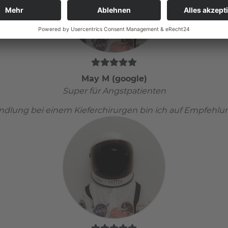
May M (google)
Super für Angstpatienten
lung bei einem Kieferchirurgen bin ich auf Empfehlung be