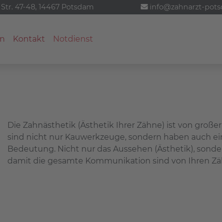
 Str. 47-48, 14467 Potsdam
info@zahnarzt-pot
n
Kontakt
Notdienst
Die Zahnästhetik (Ästhetik Ihrer Zähne) ist von groß
sind nicht nur Kauwerkzeuge, sondern haben auch ein
Bedeutung. Nicht nur das Aussehen (Ästhetik), sond
damit die gesamte Kommunikation sind von Ihren Z