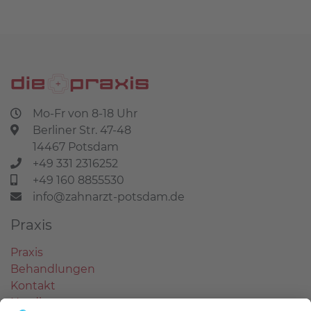
Mo-Fr von 8-18 Uhr
Berliner Str. 47-48
14467 Potsdam
+49 331 2316252
+49 160 8855530
info@zahnarzt-potsdam.de
Praxis
Praxis
Behandlungen
Kontakt
Notdienst