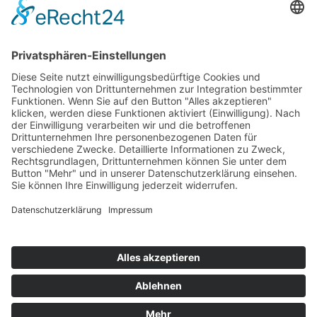
Termin
Behandlung
Implantate
Bleaching
Prophylaxe
Kieferorthopädie
Endodontie
Wissenswert
Zahnarzt Wissen
Stellenangebote
Lachgas
Migränetherapie
©2026 Zahnarzt Potsdam - Anne Wenzel (MSc)
Hygieneregeln
|
Datenschutz
|
Impressum