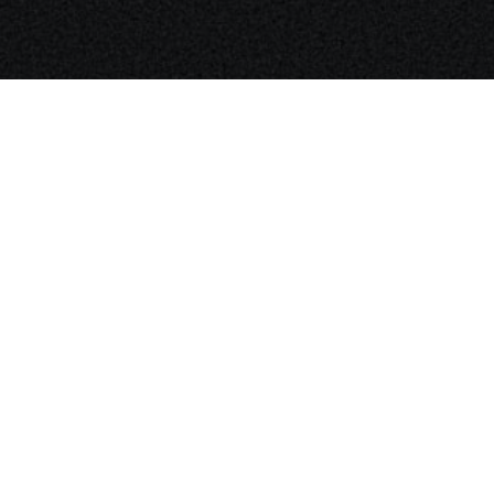
Zahnarzt Notdienst am
30.04.2022 in Potsdam
Nachtdienst