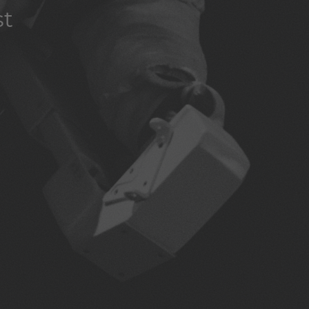
st
st
st