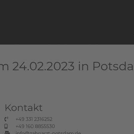
m 24.02.2023 in Potsd
Kontakt
+49 331 2316252
+49 160 8855530
info@zahnarzt-potsdam.de