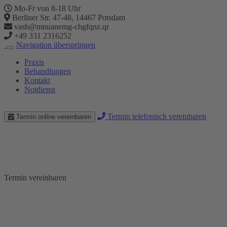
Mo-Fr von 8-18 Uhr
Berliner Str. 47-48, 14467 Potsdam
vasb@mnuanemg-cbgfqnz.qr
+49 331 2316252
Navigation überspringen
Praxis
Behandlungen
Kontakt
Notdienst
Termin telefonisch vereinbaren
Termin online vereinbaren
23.02.2022 Zahnarzt Notdienst
Schmerzfreie Zahnbehandlung
Termin vereinbaren