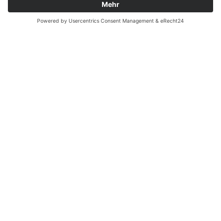
Zahnarzt Notdienst am
21.10.2023 in Potsdam
Tagdienst