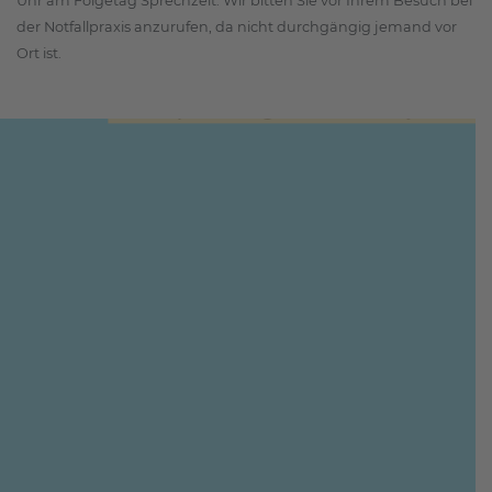
Uhr am Folgetag Sprechzeit. Wir bitten Sie vor Ihrem Besuch bei
der Notfallpraxis anzurufen, da nicht durchgängig jemand vor
Ort ist.