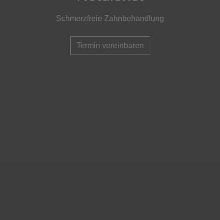
Schmerzfreie Zahnbehandlung
Schmerzfreie Zahnbehandlung
Schmerzfreie Zahnbehandlung
Termin vereinbaren
Termin vereinbaren
Termin vereinbaren