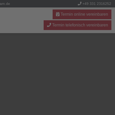
dam.de
+49 331 2316252
Termin online vereinbaren
Termin telefonisch vereinbaren