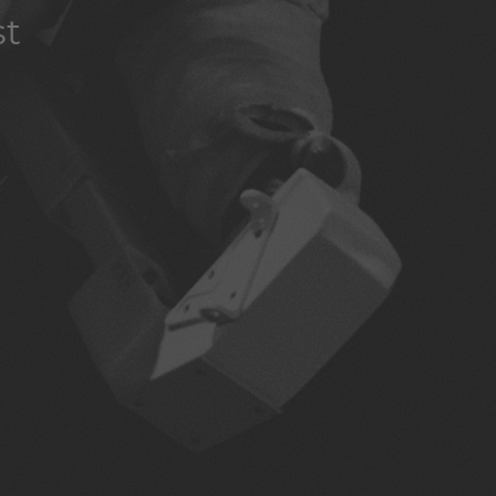
st
st
st