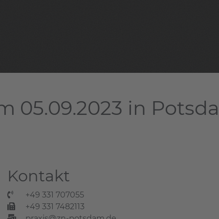
m 05.09.2023 in Pots
Kontakt
+49 331 707055
+49 331 7482113
praxis@zn-potsdam.de