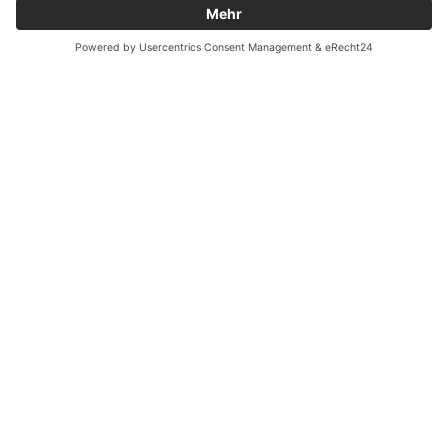
Zahnarzt Notdienst am
03.09.2023 in Potsdam
Tagdienst